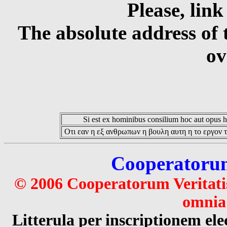
Please, link
The absolute address of 
ov
Si est ex hominibus consilium hoc aut opus hoc
Οτι εαν η εξ ανθρωπων η βουλη αυτη η το εργον τ
Cooperatorum 
© 2006 Cooperatorum Veritatis
omnia 
Litterula per inscriptionem 