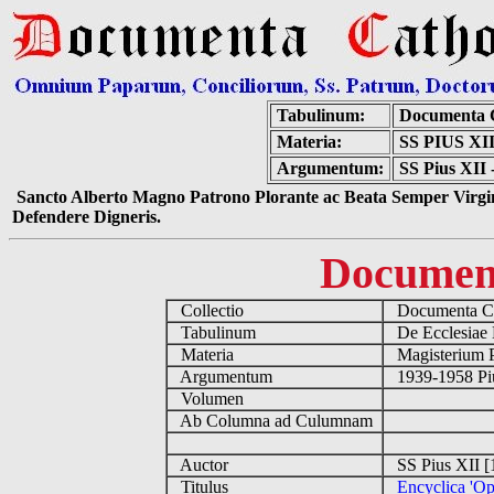
Tabulinum:
Documenta 
Materia:
SS PIUS X
Argumentum:
SS Pius XII 
Sancto Alberto Magno Patrono Plorante ac Beata Semper Virgin
Defendere Digneris.
Documen
Collectio
Documenta Ca
Tabulinum
De Ecclesiae 
Materia
Magisterium 
Argumentum
1939-1958 Piu
Volumen
Ab Columna ad Culumnam
Auctor
SS Pius XII [
Titulus
Encyclica 'Op