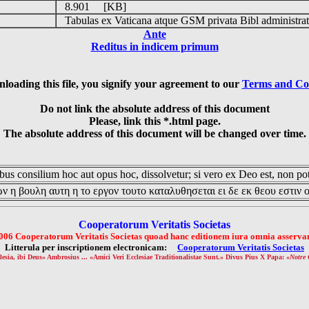
8.901 [KB]
Tabulas ex Vaticana atque GSM privata Bibl administrat
Ante
Reditus in indicem primum
loading this file, you signify your agreement to our
Terms and Co
Do not link the absolute address of this document
Please, link this *.html page.
The absolute address of this document will be changed over time.
us consilium hoc aut opus hoc, dissolvetur; si vero ex Deo est, non pot
ν η βουλη αυτη η το εργον τουτο καταλυθησεται ει δε εκ θεου εστιν 
Cooperatorum Veritatis Societas
006 Cooperatorum Veritatis Societas quoad hanc editionem iura omnia asservan
Litterula per inscriptionem electronicam:
Cooperatorum Veritatis Societas
lesia, ibi Deus» Ambrosius ... «Amici Veri Ecclesiae Traditionalistae Sunt.» Divus Pius X Papa: «
Notre 