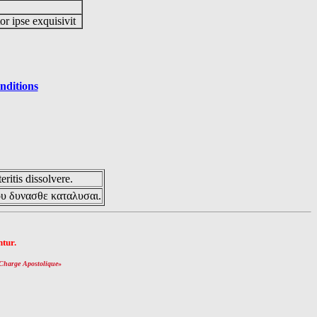
or ipse exquisivit
nditions
eritis dissolvere.
ου δυνασθε καταλυσαι.
tur.
Charge Apostolique
»