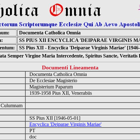
num:
Documenta Catholica Omnia
a:
SS PIUS XII ENCYCLICA 'DEIPARAE VIRGINIS M
entum:
SS Pius XII - Encyclica 'Deiparae Virginis Mariae' [1946
ta Semper Virgine Maria Intercedente, Spiritus Sancte, Veritati
Documenti Lineamenta
Documenta Catholica Omnia
De Ecclesiae Magisterio
Magisterium Paparum
1939-1958 Pius XII, Venerabiis
d Culumnam
SS Pius XII [1946-05-01]
Encyclica 'Deiparae Virginis Mariae'
PT
doc