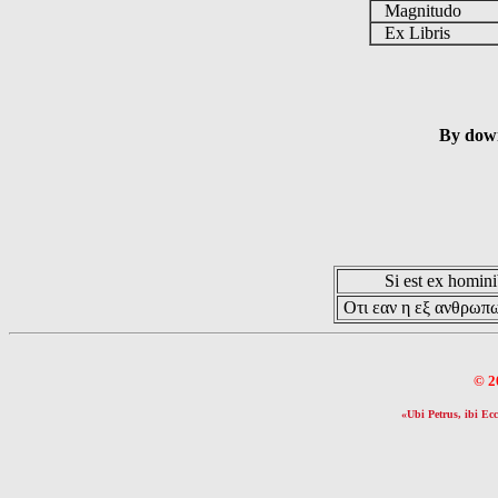
Magnitudo
Ex Libris
By down
Si est ex hominib
Οτι εαν η εξ ανθρωπω
© 2
«Ubi Petrus, ibi Ecc