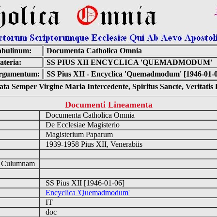
abulinum:
Documenta Catholica Omnia
teria:
SS PIUS XII ENCYCLICA 'QUEMADMODUM'
rgumentum:
SS Pius XII - Encyclica 'Quemadmodum' [1946-01-
ta Semper Virgine Maria Intercedente, Spiritus Sancte, Veritati
Documenti Lineamenta
Documenta Catholica Omnia
De Ecclesiae Magisterio
Magisterium Paparum
1939-1958 Pius XII, Venerabiis
d Culumnam
SS Pius XII [1946-01-06]
Encyclica 'Quemadmodum'
IT
doc