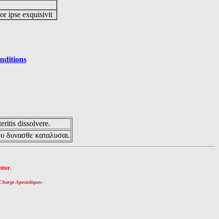
or ipse exquisivit
nditions
eritis dissolvere.
ου δυνασθε καταλυσαι.
tur.
Charge Apostolique
»