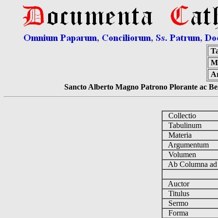
T
Ma
A
Sancto Alberto Magno Patrono Plorante ac Bea
Collectio
Tabulinum
Materia
Argumentum
Volumen
Ab Columna a
Auctor
Titulus
Sermo
Forma