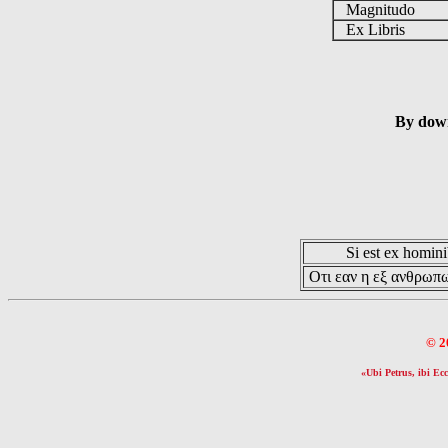
Magnitudo
Ex Libris
By down
Si est ex hominib
Οτι εαν η εξ ανθρωπω
© 2
«Ubi Petrus, ibi Ecc