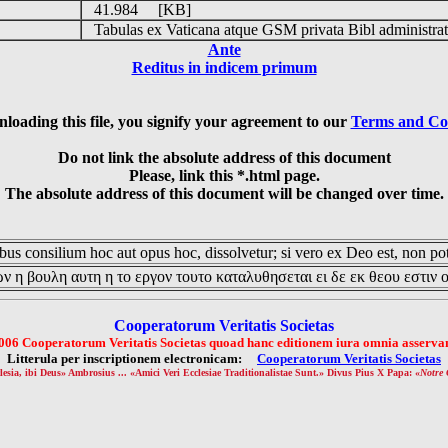
41.984 [KB]
Tabulas ex Vaticana atque GSM privata Bibl administrat
Ante
Reditus in indicem primum
loading this file, you signify your agreement to our
Terms and Co
Do not link the absolute address of this document
Please, link this *.html page.
The absolute address of this document will be changed over time.
us consilium hoc aut opus hoc, dissolvetur; si vero ex Deo est, non pot
ν η βουλη αυτη η το εργον τουτο καταλυθησεται ει δε εκ θεου εστιν 
Cooperatorum Veritatis Societas
006 Cooperatorum Veritatis Societas quoad hanc editionem iura omnia asservan
Litterula per inscriptionem electronicam:
Cooperatorum Veritatis Societas
lesia, ibi Deus» Ambrosius ... «Amici Veri Ecclesiae Traditionalistae Sunt.» Divus Pius X Papa: «
Notre 