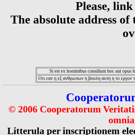
Please, link
The absolute address of 
ov
Si est ex hominibus consilium hoc aut opus hoc
Οτι εαν η εξ ανθρωπων η βουλη αυτη η το εργον τ
Cooperatorum 
© 2006 Cooperatorum Veritatis
omnia 
Litterula per inscriptionem 