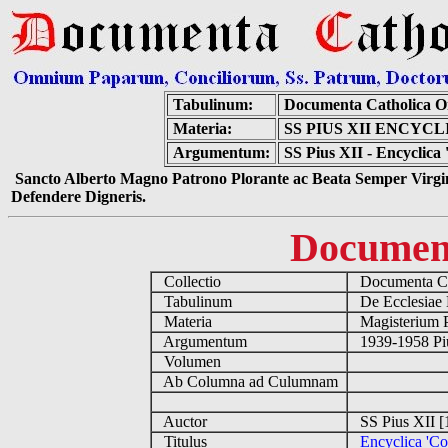
Tabulinum:
Documenta Catholica 
Materia:
SS PIUS XII ENCY
Argumentum:
SS Pius XII - Encyclic
Sancto Alberto Magno Patrono Plorante ac Beata Semper Virgin
Defendere Digneris.
Documen
Collectio
Documenta Ca
Tabulinum
De Ecclesiae 
Materia
Magisterium 
Argumentum
1939-1958 Piu
Volumen
Ab Columna ad Culumnam
Auctor
SS Pius XII [
Titulus
Encyclica 'C