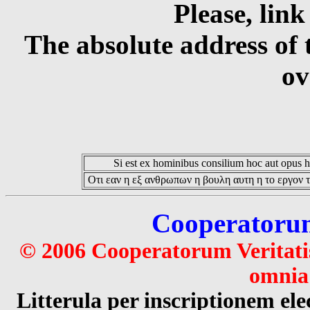
Please, link
The absolute address of 
ov
Si est ex hominibus consilium hoc aut opus hoc
Οτι εαν η εξ ανθρωπων η βουλη αυτη η το εργον τ
Cooperatorum 
© 2006 Cooperatorum Veritatis
omnia 
Litterula per inscriptionem 