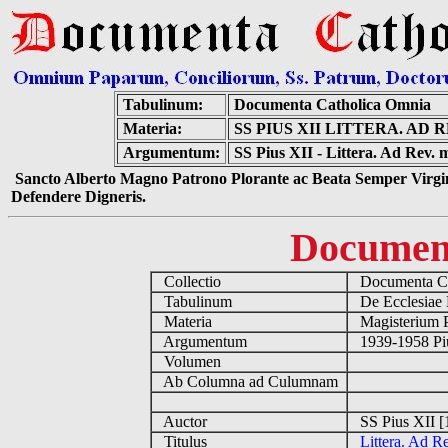
Tabulinum:
Documenta Catholica Omnia
Materia:
SS PIUS XII LITTERA. A
Argumentum:
SS Pius XII - Littera. Ad Rev.
Sancto Alberto Magno Patrono Plorante ac Beata Semper Virgin
Defendere Digneris.
Documen
Collectio
Documenta Ca
Tabulinum
De Ecclesiae 
Materia
Magisterium 
Argumentum
1939-1958 Piu
Volumen
Ab Columna ad Culumnam
Auctor
SS Pius XII [
Titulus
Littera. Ad R