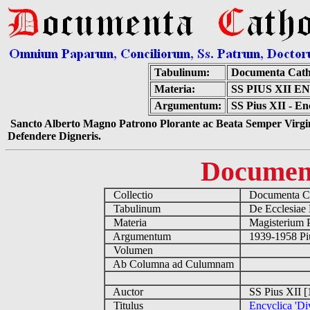
Tabulinum:
Documenta Cath
Materia:
SS PIUS XII 
Argumentum:
SS Pius XII - Enc
Sancto Alberto Magno Patrono Plorante ac Beata Semper Virgin
Defendere Digneris.
Documen
Collectio
Documenta Ca
Tabulinum
De Ecclesiae 
Materia
Magisterium 
Argumentum
1939-1958 Piu
Volumen
Ab Columna ad Culumnam
Auctor
SS Pius XII [
Titulus
Encyclica 'Div