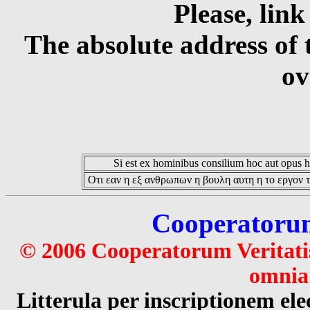
Please, link
The absolute address of 
ov
Si est ex hominibus consilium hoc aut opus hoc
Οτι εαν η εξ ανθρωπων η βουλη αυτη η το εργον τ
Cooperatorum 
© 2006 Cooperatorum Veritatis
omnia 
Litterula per inscriptionem 