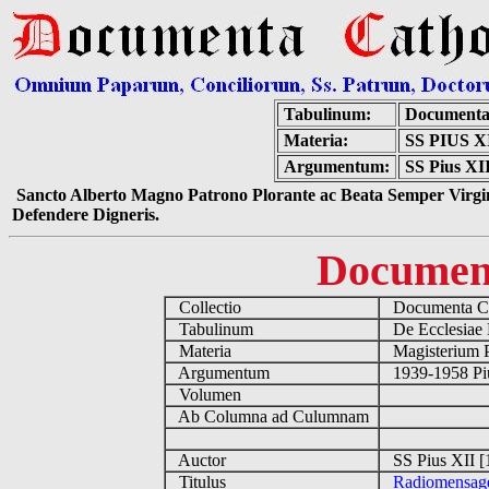
Tabulinum:
Documenta
Materia:
SS PIUS 
Argumentum:
SS Pius XI
Sancto Alberto Magno Patrono Plorante ac Beata Semper Virgin
Defendere Digneris.
Documen
Collectio
Documenta Ca
Tabulinum
De Ecclesiae 
Materia
Magisterium 
Argumentum
1939-1958 Piu
Volumen
Ab Columna ad Culumnam
Auctor
SS Pius XII 
Titulus
Radiomensage