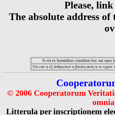
Please, link
The absolute address of 
ov
Si est ex hominibus consilium hoc aut opus hoc
Οτι εαν η εξ ανθρωπων η βουλη αυτη η το εργον τ
Cooperatorum 
© 2006 Cooperatorum Veritatis
omnia 
Litterula per inscriptionem 