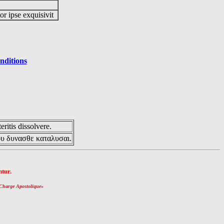
or ipse exquisivit
nditions
eritis dissolvere.
ου δυνασθε καταλυσαι.
tur.
Charge Apostolique
»