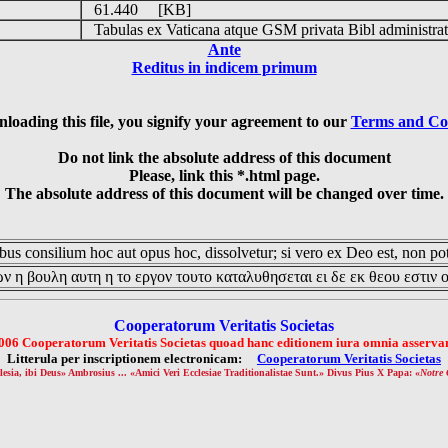
61.440 [KB]
Tabulas ex Vaticana atque GSM privata Bibl administrat
Ante
Reditus in indicem primum
loading this file, you signify your agreement to our
Terms and Co
Do not link the absolute address of this document
Please, link this *.html page.
The absolute address of this document will be changed over time.
us consilium hoc aut opus hoc, dissolvetur; si vero ex Deo est, non pot
ν η βουλη αυτη η το εργον τουτο καταλυθησεται ει δε εκ θεου εστιν 
Cooperatorum Veritatis Societas
006 Cooperatorum Veritatis Societas quoad hanc editionem iura omnia asservan
Litterula per inscriptionem electronicam:
Cooperatorum Veritatis Societas
lesia, ibi Deus» Ambrosius ... «Amici Veri Ecclesiae Traditionalistae Sunt.» Divus Pius X Papa: «
Notre 