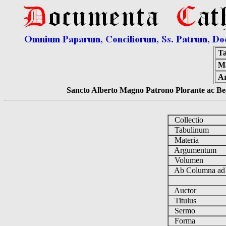
Ta
Ma
A
Sancto Alberto Magno Patrono Plorante ac Bea
Collectio
Tabulinum
Materia
Argumentum
Volumen
Ab Columna a
Auctor
Titulus
Sermo
Forma