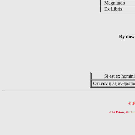
Magnitudo
Ex Libris
By down
Si est ex hominib
Οτι εαν η εξ ανθρωπω
© 2
«Ubi Petrus, ibi Ecc