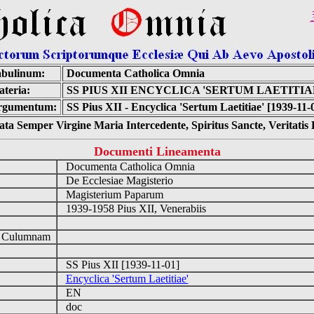
bulinum:
Documenta Catholica Omnia
teria:
SS PIUS XII ENCYCLICA 'SERTUM LAETITIA
rgumentum:
SS Pius XII - Encyclica 'Sertum Laetitiae' [1939-11-
ta Semper Virgine Maria Intercedente, Spiritus Sancte, Veritati
Documenti Lineamenta
Documenta Catholica Omnia
De Ecclesiae Magisterio
Magisterium Paparum
1939-1958 Pius XII, Venerabiis
d Culumnam
SS Pius XII [1939-11-01]
Encyclica 'Sertum Laetitiae'
EN
doc