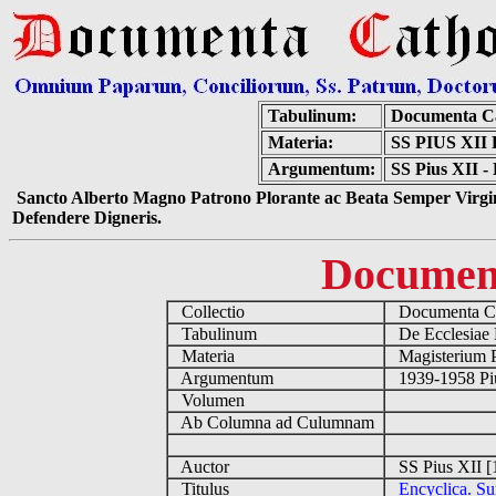
Tabulinum:
Documenta Ca
Materia:
SS PIUS XI
Argumentum:
SS Pius XII -
Sancto Alberto Magno Patrono Plorante ac Beata Semper Virgin
Defendere Digneris.
Documen
Collectio
Documenta Ca
Tabulinum
De Ecclesiae 
Materia
Magisterium 
Argumentum
1939-1958 Piu
Volumen
Ab Columna ad Culumnam
Auctor
SS Pius XII [
Titulus
Encyclica. Su