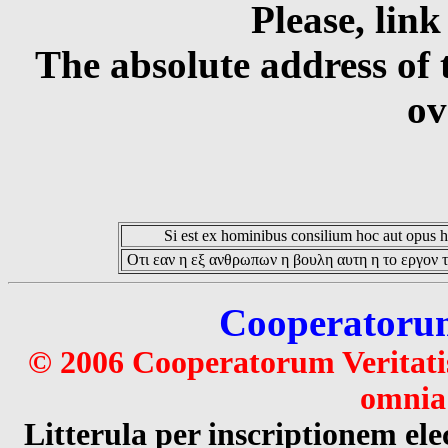
Please, link
The absolute address of 
ov
Si est ex hominibus consilium hoc aut opus hoc
Οτι εαν η εξ ανθρωπων η βουλη αυτη η το εργον τ
Cooperatorum 
© 2006 Cooperatorum Veritatis
omnia 
Litterula per inscriptionem 