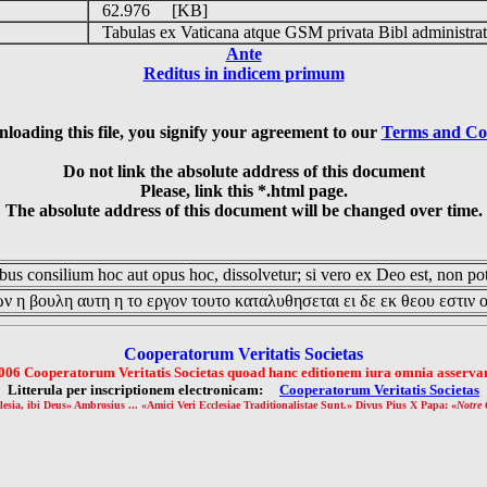
62.976 [KB]
Tabulas ex Vaticana atque GSM privata Bibl administrat
Ante
Reditus in indicem primum
loading this file, you signify your agreement to our
Terms and Co
Do not link the absolute address of this document
Please, link this *.html page.
The absolute address of this document will be changed over time.
us consilium hoc aut opus hoc, dissolvetur; si vero ex Deo est, non pot
ν η βουλη αυτη η το εργον τουτο καταλυθησεται ει δε εκ θεου εστιν 
Cooperatorum Veritatis Societas
006 Cooperatorum Veritatis Societas quoad hanc editionem iura omnia asservan
Litterula per inscriptionem electronicam:
Cooperatorum Veritatis Societas
lesia, ibi Deus» Ambrosius ... «Amici Veri Ecclesiae Traditionalistae Sunt.» Divus Pius X Papa: «
Notre 