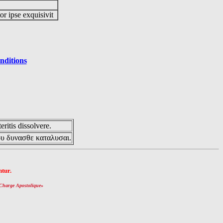
or ipse exquisivit
nditions
eritis dissolvere.
ου δυνασθε καταλυσαι.
tur.
Charge Apostolique
»