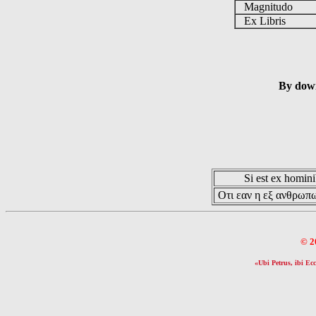
Magnitudo
Ex Libris
By down
Si est ex hominib
Οτι εαν η εξ ανθρωπω
© 2
«Ubi Petrus, ibi Ecc