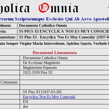
linum:
Documenta Catholica Omnia
ria:
SS PIUS XI ENCYCLICA 'NOS ES MUY CONOCI
umentum:
SS Pius XI - Encyclica 'Nos Es Muy Conocida' [1937-0
ta Semper Virgine Maria Intercedente, Spiritus Sancte, Veritati
Documenti Lineamenta
Documenta Catholica Omnia
De Ecclesiae Magisterio
Magisterium Paparum
1922-1939 Pius XI
d Culumnam
SS Pius XI [1937-03-28]
Encyclica 'Nos Es Muy Conocida'
EN
doc