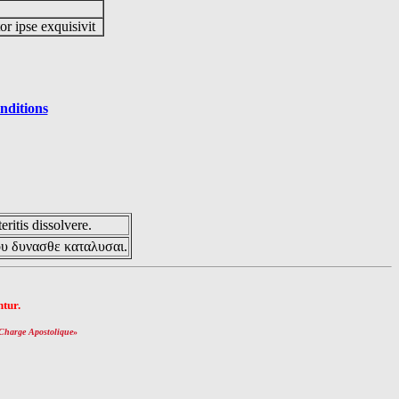
or ipse exquisivit
nditions
eritis dissolvere.
ου δυνασθε καταλυσαι.
tur.
Charge Apostolique
»