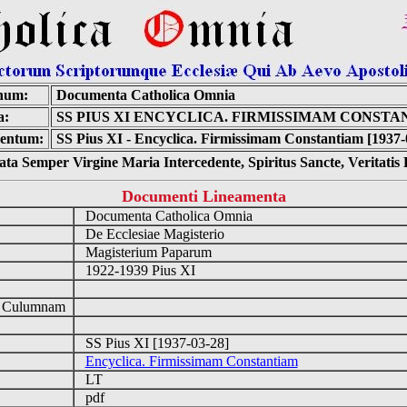
num:
Documenta Catholica Omnia
a:
SS PIUS XI ENCYCLICA. FIRMISSIMAM CONST
entum:
SS Pius XI - Encyclica. Firmissimam Constantiam [1937-
ta Semper Virgine Maria Intercedente, Spiritus Sancte, Veritati
Documenti Lineamenta
Documenta Catholica Omnia
De Ecclesiae Magisterio
Magisterium Paparum
1922-1939 Pius XI
d Culumnam
SS Pius XI [1937-03-28]
Encyclica. Firmissimam Constantiam
LT
pdf