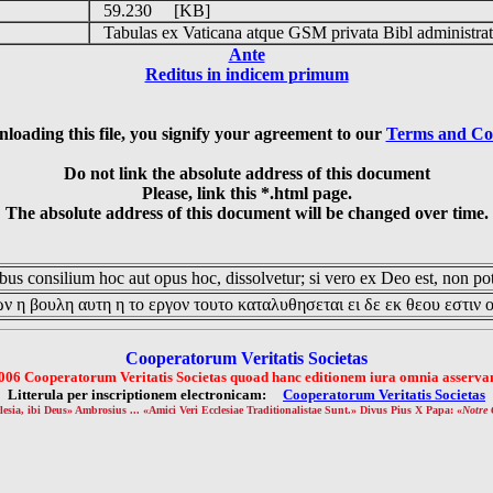
59.230 [KB]
Tabulas ex Vaticana atque GSM privata Bibl administrat
Ante
Reditus in indicem primum
loading this file, you signify your agreement to our
Terms and Co
Do not link the absolute address of this document
Please, link this *.html page.
The absolute address of this document will be changed over time.
us consilium hoc aut opus hoc, dissolvetur; si vero ex Deo est, non pot
ν η βουλη αυτη η το εργον τουτο καταλυθησεται ει δε εκ θεου εστιν 
Cooperatorum Veritatis Societas
006 Cooperatorum Veritatis Societas quoad hanc editionem iura omnia asservan
Litterula per inscriptionem electronicam:
Cooperatorum Veritatis Societas
lesia, ibi Deus» Ambrosius ... «Amici Veri Ecclesiae Traditionalistae Sunt.» Divus Pius X Papa: «
Notre 