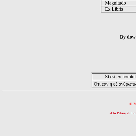
Magnitudo
Ex Libris
By down
Si est ex hominib
Οτι εαν η εξ ανθρωπω
© 2
«Ubi Petrus, ibi Ecc