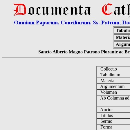
Tabuli
Materi
Argum
Sancto Alberto Magno Patrono Plorante ac Bea
Collectio
Tabulinum
Materia
Argumentum
Volumen
Ab Columna a
Auctor
Titulus
Sermo
Forma