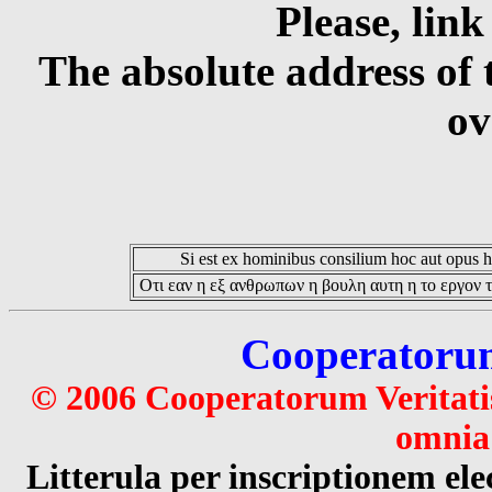
Please, link
The absolute address of 
ov
Si est ex hominibus consilium hoc aut opus hoc
Οτι εαν η εξ ανθρωπων η βουλη αυτη η το εργον τ
Cooperatorum 
© 2006 Cooperatorum Veritatis
omnia 
Litterula per inscriptionem 