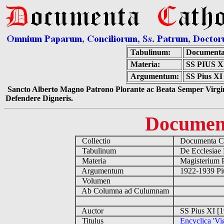
Tabulinum:
Documenta
Materia:
SS PIUS 
Argumentum:
SS Pius XI 
Sancto Alberto Magno Patrono Plorante ac Beata Semper Virgin
Defendere Digneris.
Documen
Collectio
Documenta Ca
Tabulinum
De Ecclesiae 
Materia
Magisterium 
Argumentum
1922-1939 Pi
Volumen
Ab Columna ad Culumnam
Auctor
SS Pius XI [
Titulus
Encyclica 'Vig