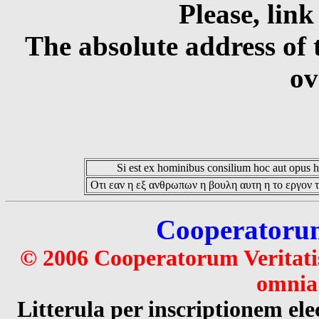
Please, link
The absolute address of 
ov
Si est ex hominibus consilium hoc aut opus hoc
Οτι εαν η εξ ανθρωπων η βουλη αυτη η το εργον τ
Cooperatorum 
© 2006 Cooperatorum Veritatis
omnia 
Litterula per inscriptionem 