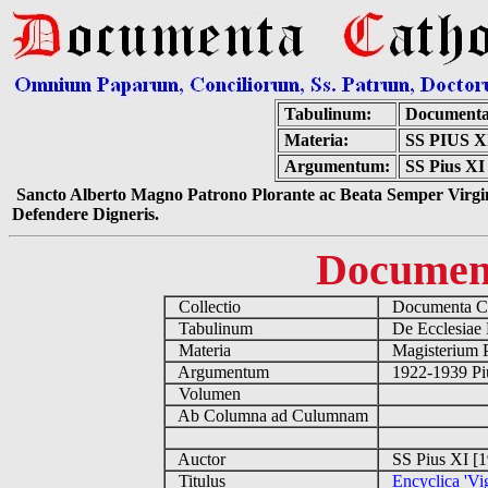
Tabulinum:
Documenta
Materia:
SS PIUS 
Argumentum:
SS Pius XI 
Sancto Alberto Magno Patrono Plorante ac Beata Semper Virgin
Defendere Digneris.
Documen
Collectio
Documenta Ca
Tabulinum
De Ecclesiae 
Materia
Magisterium 
Argumentum
1922-1939 Pi
Volumen
Ab Columna ad Culumnam
Auctor
SS Pius XI [
Titulus
Encyclica 'Vig