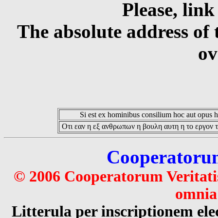
Please, link
The absolute address of 
ov
Si est ex hominibus consilium hoc aut opus hoc
Οτι εαν η εξ ανθρωπων η βουλη αυτη η το εργον τ
Cooperatorum 
© 2006 Cooperatorum Veritatis
omnia 
Litterula per inscriptionem 