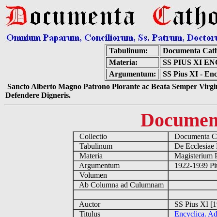
Tabulinum:
Documenta Cath
Materia:
SS PIUS XI E
Argumentum:
SS Pius XI - Enc
Sancto Alberto Magno Patrono Plorante ac Beata Semper Virgin
Defendere Digneris.
Documen
Collectio
Documenta Ca
Tabulinum
De Ecclesiae 
Materia
Magisterium 
Argumentum
1922-1939 Pi
Volumen
Ab Columna ad Culumnam
Auctor
SS Pius XI [
Titulus
Encyclica. Ad