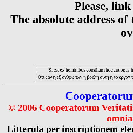
Please, link
The absolute address of 
ov
Si est ex hominibus consilium hoc aut opus hoc
Οτι εαν η εξ ανθρωπων η βουλη αυτη η το εργον τ
Cooperatorum 
© 2006 Cooperatorum Veritatis
omnia 
Litterula per inscriptionem 