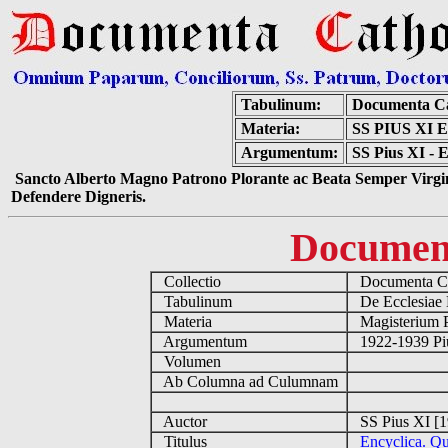
Tabulinum:
Documenta Ca
Materia:
SS PIUS X
Argumentum:
SS Pius XI - 
Sancto Alberto Magno Patrono Plorante ac Beata Semper Virgin
Defendere Digneris.
Documen
Collectio
Documenta Ca
Tabulinum
De Ecclesiae 
Materia
Magisterium 
Argumentum
1922-1939 Pi
Volumen
Ab Columna ad Culumnam
Auctor
SS Pius XI [
Titulus
Encyclica. Q