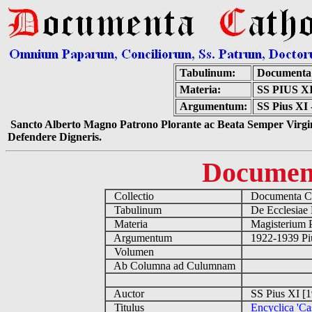
Tabulinum:
Documenta 
Materia:
SS PIUS 
Argumentum:
SS Pius XI 
Sancto Alberto Magno Patrono Plorante ac Beata Semper Virgin
Defendere Digneris.
Documen
Collectio
Documenta Ca
Tabulinum
De Ecclesiae 
Materia
Magisterium 
Argumentum
1922-1939 Pi
Volumen
Ab Columna ad Culumnam
Auctor
SS Pius XI [
Titulus
Encyclica 'Ca