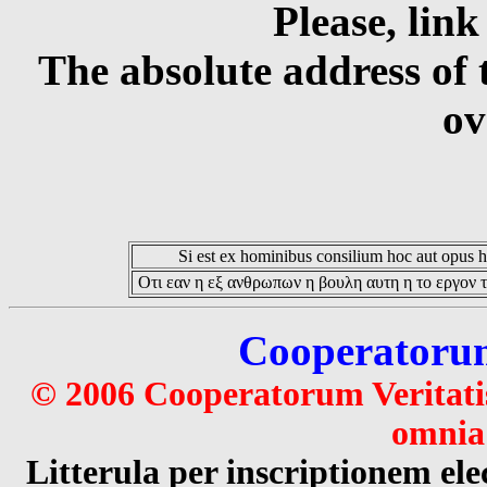
Please, link
The absolute address of 
ov
Si est ex hominibus consilium hoc aut opus hoc
Οτι εαν η εξ ανθρωπων η βουλη αυτη η το εργον τ
Cooperatorum 
© 2006 Cooperatorum Veritatis
omnia 
Litterula per inscriptionem 