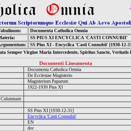
abulinum:
Documenta Catholica Omnia
ateria:
SS PIUS XI ENCYCLICA 'CASTI CONNUBII'
Argumentum:
SS Pius XI - Encyclica 'Casti Connubii' [1930-12-3
ta Semper Virgine Maria Intercedente, Spiritus Sancte, Veritati
Documenti Lineamenta
Documenta Catholica Omnia
De Ecclesiae Magisterio
Magisterium Paparum
1922-1939 Pius XI
d Culumnam
SS Pius XI [1930-12-31]
Encyclica 'Casti Connubii'
EN
doc