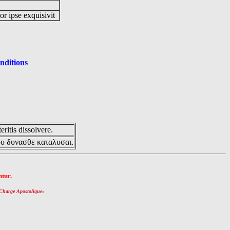
or ipse exquisivit
nditions
eritis dissolvere.
ου δυνασθε καταλυσαι.
tur.
Charge Apostolique
»