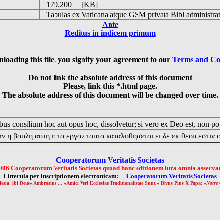
179.200 [KB]
Tabulas ex Vaticana atque GSM privata Bibl administrat
Ante
Reditus in indicem primum
loading this file, you signify your agreement to our
Terms and Co
Do not link the absolute address of this document
Please, link this *.html page.
The absolute address of this document will be changed over time.
us consilium hoc aut opus hoc, dissolvetur; si vero ex Deo est, non pot
ν η βουλη αυτη η το εργον τουτο καταλυθησεται ει δε εκ θεου εστιν 
Cooperatorum Veritatis Societas
006 Cooperatorum Veritatis Societas quoad hanc editionem iura omnia asservan
Litterula per inscriptionem electronicam:
Cooperatorum Veritatis Societas
lesia, ibi Deus» Ambrosius ... «Amici Veri Ecclesiae Traditionalistae Sunt.» Divus Pius X Papa: «
Notre 