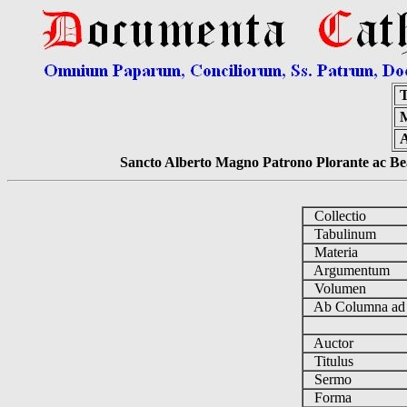
T
M
Sancto Alberto Magno Patrono Plorante ac Bea
Collectio
Tabulinum
Materia
Argumentum
Volumen
Ab Columna a
Auctor
Titulus
Sermo
Forma