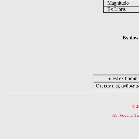
Magnitudo
Ex Libris
By down
Si est ex hominib
Οτι εαν η εξ ανθρωπω
© 2
«Ubi Petrus, ibi Ecc