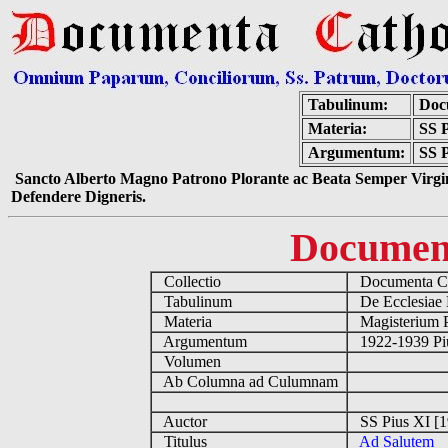
Tabulinum:
Doc
Materia:
SS 
Argumentum:
SS P
Sancto Alberto Magno Patrono Plorante ac Beata Semper Virgin
Defendere Digneris.
Documen
Collectio
Documenta Ca
Tabulinum
De Ecclesiae 
Materia
Magisterium 
Argumentum
1922-1939 Pi
Volumen
Ab Columna ad Culumnam
Auctor
SS Pius XI [
Titulus
Ad Salutem