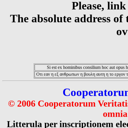
Please, link
The absolute address of 
ov
Si est ex hominibus consilium hoc aut opus hoc
Οτι εαν η εξ ανθρωπων η βουλη αυτη η το εργον τ
Cooperatorum 
© 2006 Cooperatorum Veritatis
omnia 
Litterula per inscriptionem 