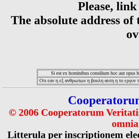
Please, link
The absolute address of 
ov
Si est ex hominibus consilium hoc aut opus hoc
Οτι εαν η εξ ανθρωπων η βουλη αυτη η το εργον τ
Cooperatorum 
© 2006 Cooperatorum Veritatis
omnia 
Litterula per inscriptionem 