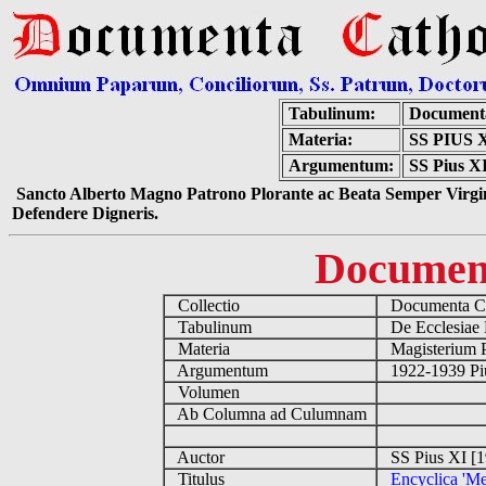
Tabulinum:
Documenta
Materia:
SS PIUS
Argumentum:
SS Pius XI
Sancto Alberto Magno Patrono Plorante ac Beata Semper Virgin
Defendere Digneris.
Documen
Collectio
Documenta Ca
Tabulinum
De Ecclesiae 
Materia
Magisterium 
Argumentum
1922-1939 Pi
Volumen
Ab Columna ad Culumnam
Auctor
SS Pius XI [
Titulus
Encyclica 'Me