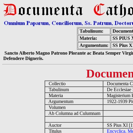
Tabulinum:
Document
Materia:
SS PIUS
Argumentum:
SS Pius X
Sancto Alberto Magno Patrono Plorante ac Beata Semper Virgin
Defendere Digneris.
Documen
Collectio
Documenta Ca
Tabulinum
De Ecclesiae 
Materia
Magisterium 
Argumentum
1922-1939 Pi
Volumen
Ab Columna ad Culumnam
Auctor
SS Pius XI [
Titulus
Encyclica. M