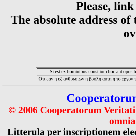
Please, link
The absolute address of 
ov
Si est ex hominibus consilium hoc aut opus hoc
Οτι εαν η εξ ανθρωπων η βουλη αυτη η το εργον τ
Cooperatorum 
© 2006 Cooperatorum Veritatis
omnia 
Litterula per inscriptionem 