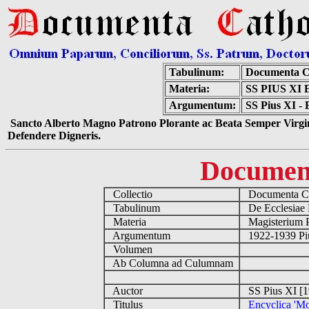
Tabulinum:
Documenta C
Materia:
SS PIUS X
Argumentum:
SS Pius XI - 
Sancto Alberto Magno Patrono Plorante ac Beata Semper Virgin
Defendere Digneris.
Documen
Collectio
Documenta Ca
Tabulinum
De Ecclesiae 
Materia
Magisterium 
Argumentum
1922-1939 Pi
Volumen
Ab Columna ad Culumnam
Auctor
SS Pius XI [
Titulus
Encyclica 'M