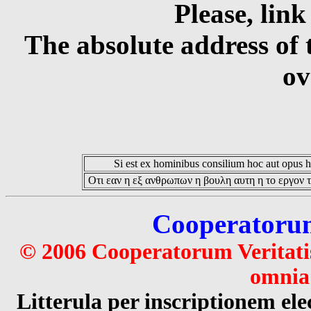
Please, link
The absolute address of 
ov
Si est ex hominibus consilium hoc aut opus hoc
Οτι εαν η εξ ανθρωπων η βουλη αυτη η το εργον τ
Cooperatorum 
© 2006 Cooperatorum Veritatis
omnia 
Litterula per inscriptionem 