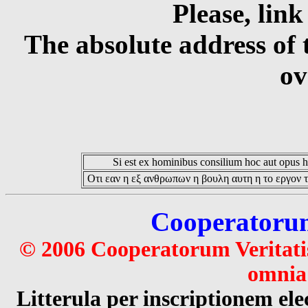
Please, link
The absolute address of 
ov
Si est ex hominibus consilium hoc aut opus hoc
Οτι εαν η εξ ανθρωπων η βουλη αυτη η το εργον τ
Cooperatorum 
© 2006 Cooperatorum Veritatis
omnia 
Litterula per inscriptionem 