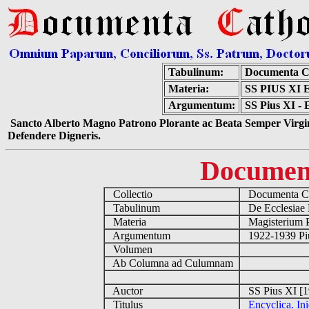
Tabulinum:
Documenta C
Materia:
SS PIUS XI
Argumentum:
SS Pius XI - E
Sancto Alberto Magno Patrono Plorante ac Beata Semper Virgin
Defendere Digneris.
Documen
Collectio
Documenta Ca
Tabulinum
De Ecclesiae 
Materia
Magisterium 
Argumentum
1922-1939 Pi
Volumen
Ab Columna ad Culumnam
Auctor
SS Pius XI [1
Titulus
Encyclica. Ini