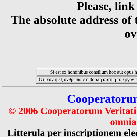
Please, link
The absolute address of 
ov
Si est ex hominibus consilium hoc aut opus hoc
Οτι εαν η εξ ανθρωπων η βουλη αυτη η το εργον τ
Cooperatorum 
© 2006 Cooperatorum Veritatis
omnia 
Litterula per inscriptionem 