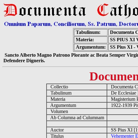
Tabulinum:
Documenta C
Materia:
SS PIUS X
Argumentum:
SS Pius XI -
Sancto Alberto Magno Patrono Plorante ac Beata Semper Virgin
Defendere Digneris.
Documen
Collectio
Documenta Ca
Tabulinum
De Ecclesiae 
Materia
Magisterium 
Argumentum
1922-1939 Pi
Volumen
Ab Columna ad Culumnam
Auctor
SS Pius XI [
Titulus
Vehementer E