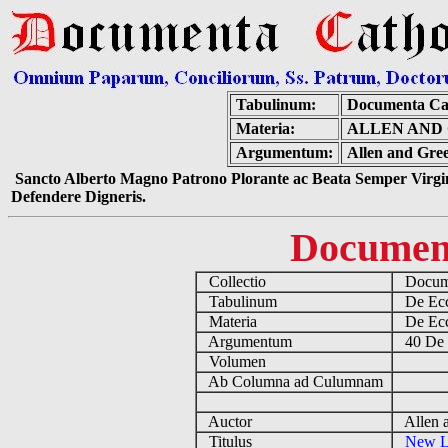
Tabulinum:
Documenta Ca
Materia:
ALLEN AND
Argumentum:
Allen and Gre
Sancto Alberto Magno Patrono Plorante ac Beata Semper Virgin
Defendere Digneris.
Documen
Collectio
Docume
Tabulinum
De Eccl
Materia
De Eccl
Argumentum
40 De E
Volumen
Ab Columna ad Culumnam
Auctor
Allen a
Titulus
New L