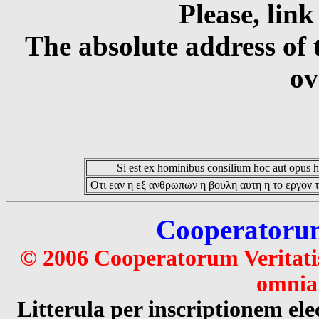
Please, link
The absolute address of 
ov
Si est ex hominibus consilium hoc aut opus hoc
Οτι εαν η εξ ανθρωπων η βουλη αυτη η το εργον τ
Cooperatorum 
© 2006 Cooperatorum Veritatis
omnia 
Litterula per inscriptionem 