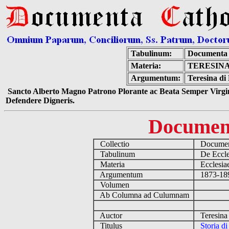
Tabulinum:
Documenta 
Materia:
TERESINA
Argumentum:
Teresina di
Sancto Alberto Magno Patrono Plorante ac Beata Semper Virgin
Defendere Digneris.
Documen
Collectio
Document
Tabulinum
De Eccles
Materia
Ecclesia
Argumentum
1873-1897 
Volumen
Ab Columna ad Culumnam
Auctor
Teresina 
Titulus
Storia d