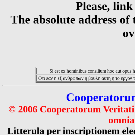
Please, link
The absolute address of 
ov
Si est ex hominibus consilium hoc aut opus hoc
Οτι εαν η εξ ανθρωπων η βουλη αυτη η το εργον τ
Cooperatorum 
© 2006 Cooperatorum Veritatis
omnia 
Litterula per inscriptionem 