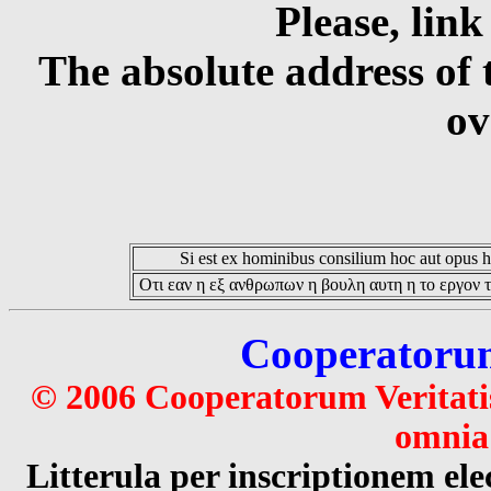
Please, link
The absolute address of 
ov
Si est ex hominibus consilium hoc aut opus hoc
Οτι εαν η εξ ανθρωπων η βουλη αυτη η το εργον τ
Cooperatorum 
© 2006 Cooperatorum Veritatis
omnia 
Litterula per inscriptionem 