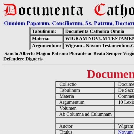
Tabulinum:
Documenta Catholica Omnia
Materia:
WIGRAM NOVUM TESTAMEN
Argumentum:
Wigram - Novum Testamentum-Gr
Sancto Alberto Magno Patrono Plorante ac Beata Semper Virgin
Defendere Digneris.
Documen
Collectio
Document
Tabulinum
De Sacrae
Materia
Commen
Argumentum
10 Lexic
Volumen
Ab Columna ad Culumnam
Auctor
Wigram 
Titulus
Novum T