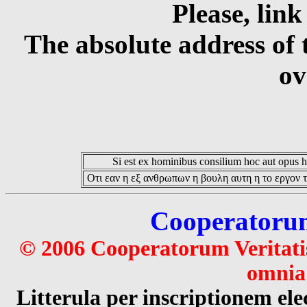
Please, link
The absolute address of 
ov
Si est ex hominibus consilium hoc aut opus hoc
Οτι εαν η εξ ανθρωπων η βουλη αυτη η το εργον τ
Cooperatorum 
© 2006 Cooperatorum Veritatis
omnia 
Litterula per inscriptionem 