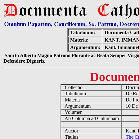
Tabulinum:
Documenta Cath
Materia:
KANT. IMMAN
Argumentum:
Kant. Immanuel 
Sancto Alberto Magno Patrono Plorante ac Beata Semper Virgin
Defendere Digneris.
Documen
Collectio
Docume
Tabulinum
De Reb
Materia
De Prop
Argumentum
10 De 
Volumen
Ab Columna ad Culumnam
Auctor
Kant. 
Titulus
The Cr