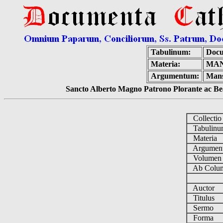
Tabulinum:
Docu
Materia:
MAN
Argumentum:
Mans
Sancto Alberto Magno Patrono Plorante ac Bea
Collecti
Tabulin
Materia
Argume
Volume
Ab Colum
Auctor
Titulus
Sermo
Forma