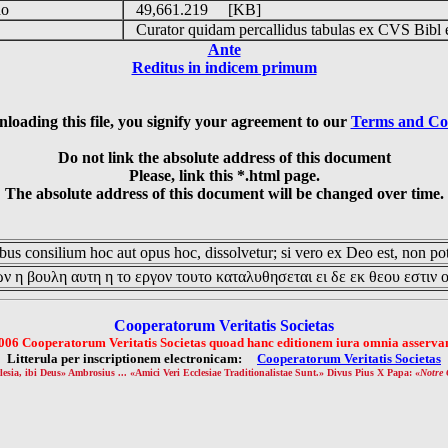
do
49,661.219 [KB]
s
Curator quidam percallidus tabulas ex CVS Bibl 
Ante
Reditus in indicem primum
loading this file, you signify your agreement to our
Terms and Co
Do not link the absolute address of this document
Please, link this *.html page.
The absolute address of this document will be changed over time.
us consilium hoc aut opus hoc, dissolvetur; si vero ex Deo est, non pot
ν η βουλη αυτη η το εργον τουτο καταλυθησεται ει δε εκ θεου εστιν 
Cooperatorum Veritatis Societas
006 Cooperatorum Veritatis Societas quoad hanc editionem iura omnia asservan
Litterula per inscriptionem electronicam:
Cooperatorum Veritatis Societas
lesia, ibi Deus» Ambrosius ... «Amici Veri Ecclesiae Traditionalistae Sunt.» Divus Pius X Papa: «
Notre 