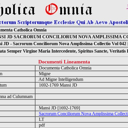
menta Catholica Omnia
SI JD SACRORUM CONCILIORUM NOVA AMPLISSIMA CO
i JD - Sacrorum Conciliorum Nova Amplissima Collectio Vol 042 
ta Semper Virgine Maria Intercedente, Spiritus Sancte, Veritati
Documenti Lineamenta
o
Documenta Catholica Omnia
um
Migne
Ad Migne Intelligendum
ntum
1692-1769 Mansi JD
n
na ad Culumnam
Mansi JD [1692-1769]
Sacrorum Conciliorum Nova Amplissima Collect
LT
pdf