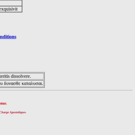
exquisivit
nditions
eritis dissolvere.
ου δυνασθε καταλυσαι.
tur.
Charge Apostolique
»