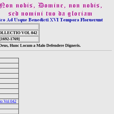
LLECTIO VOL 042
[1692-1769]
s Deus, Hunc Locum a Malo Defendere Digneris.
io Vol 042