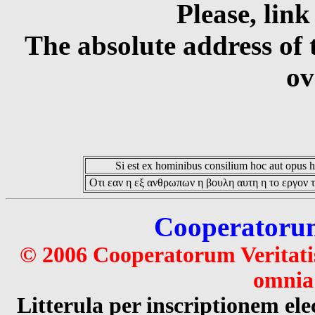
Please, link
The absolute address of 
ov
Si est ex hominibus consilium hoc aut opus hoc
Οτι εαν η εξ ανθρωπων η βουλη αυτη η το εργον τ
Cooperatorum 
© 2006 Cooperatorum Veritatis
omnia 
Litterula per inscriptionem 