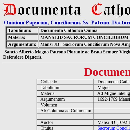
Tabulinum:
Documenta Catholica Omnia
Materia:
MANSI JD SACRORUM CONCILIORUM 
Argumentum:
Mansi JD - Sacrorum Conciliorum Nova Ampli
Sancto Alberto Magno Patrono Plorante ac Beata Semper Virgin
Defendere Digneris.
Documen
Collectio
Documenta Catho
Tabulinum
Migne
Materia
Ad Migne Intell
Argumentum
1692-1769 Mans
Volumen
Ab Columna ad Culumnam
Auctor
Mansi JD [1692-
Titulus
Sacrorum Concil