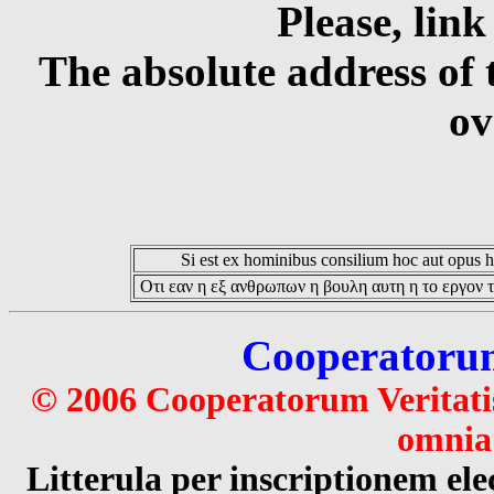
Please, link
The absolute address of 
ov
Si est ex hominibus consilium hoc aut opus hoc
Οτι εαν η εξ ανθρωπων η βουλη αυτη η το εργον τ
Cooperatorum 
© 2006 Cooperatorum Veritatis
omnia 
Litterula per inscriptionem 