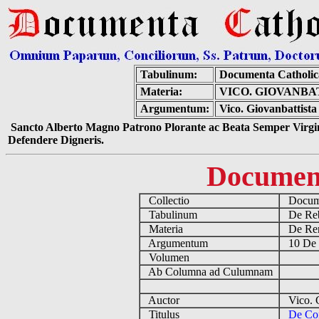
Tabulinum:
Documenta Catholi
Materia:
VICO. GIOVANBA
Argumentum:
Vico. Giovanbattista
Sancto Alberto Magno Patrono Plorante ac Beata Semper Virgin
Defendere Digneris.
Documen
Collectio
Docume
Tabulinum
De Reb
Materia
De Rena
Argumentum
10 De 
Volumen
Ab Columna ad Culumnam
Auctor
Vico. G
Titulus
De Con