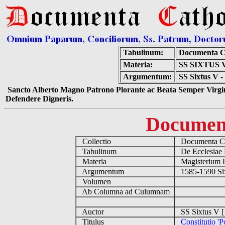
Tabulinum:
Documenta C
Materia:
SS SIXTUS
Argumentum:
SS Sixtus V -
Sancto Alberto Magno Patrono Plorante ac Beata Semper Virgin
Defendere Digneris.
Documen
Collectio
Documenta Ca
Tabulinum
De Ecclesiae 
Materia
Magisterium 
Argumentum
1585-1590 Si
Volumen
Ab Columna ad Culumnam
Auctor
SS Sixtus V [
Titulus
Constitutio '