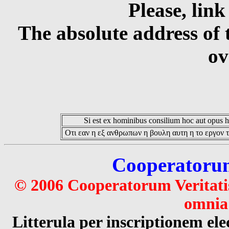
Please, link
The absolute address of 
ov
Si est ex hominibus consilium hoc aut opus hoc
Οτι εαν η εξ ανθρωπων η βουλη αυτη η το εργον τ
Cooperatorum 
© 2006 Cooperatorum Veritatis
omnia 
Litterula per inscriptionem 