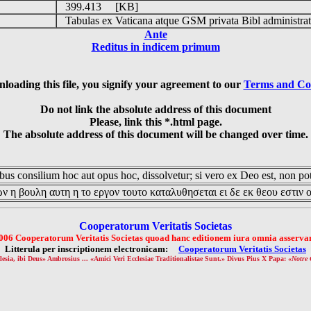
399.413 [KB]
Tabulas ex Vaticana atque GSM privata Bibl administrat
Ante
Reditus in indicem primum
loading this file, you signify your agreement to our
Terms and Co
Do not link the absolute address of this document
Please, link this *.html page.
The absolute address of this document will be changed over time.
us consilium hoc aut opus hoc, dissolvetur; si vero ex Deo est, non pot
ν η βουλη αυτη η το εργον τουτο καταλυθησεται ει δε εκ θεου εστιν 
Cooperatorum Veritatis Societas
006 Cooperatorum Veritatis Societas quoad hanc editionem iura omnia asservan
Litterula per inscriptionem electronicam:
Cooperatorum Veritatis Societas
lesia, ibi Deus» Ambrosius ... «Amici Veri Ecclesiae Traditionalistae Sunt.» Divus Pius X Papa: «
Notre 