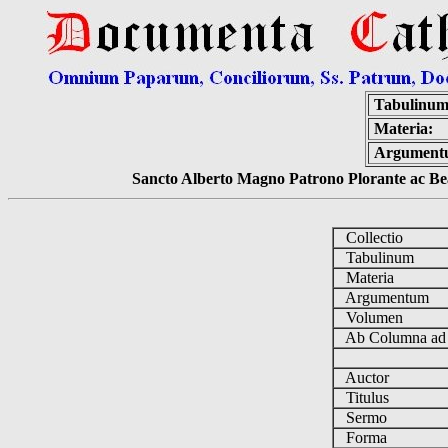
Tabulinum
Materia:
Argument
Sancto Alberto Magno Patrono Plorante ac Bea
Collectio
Tabulinum
Materia
Argumentum
Volumen
Ab Columna a
Auctor
Titulus
Sermo
Forma