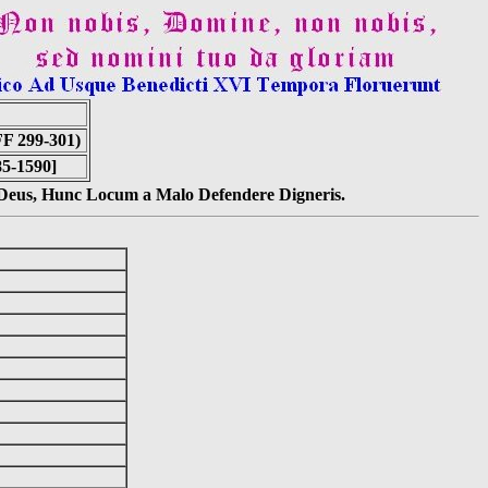
 299-301)
85-1590]
s Deus, Hunc Locum a Malo Defendere Digneris.