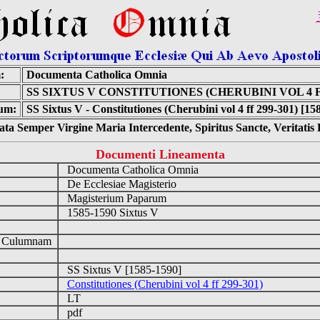
:
Documenta Catholica Omnia
SS SIXTUS V CONSTITUTIONES (CHERUBINI VOL 4 FF
um:
SS Sixtus V - Constitutiones (Cherubini vol 4 ff 299-301) [15
ta Semper Virgine Maria Intercedente, Spiritus Sancte, Veritati
Documenti Lineamenta
Documenta Catholica Omnia
De Ecclesiae Magisterio
Magisterium Paparum
1585-1590 Sixtus V
d Culumnam
SS Sixtus V [1585-1590]
Constitutiones (Cherubini vol 4 ff 299-301)
LT
pdf