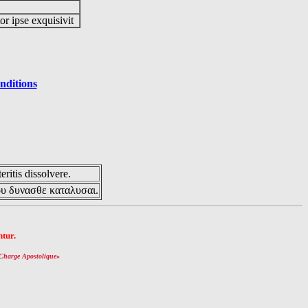
or ipse exquisivit
nditions
eritis dissolvere.
ου δυνασθε καταλυσαι.
tur.
Charge Apostolique
»