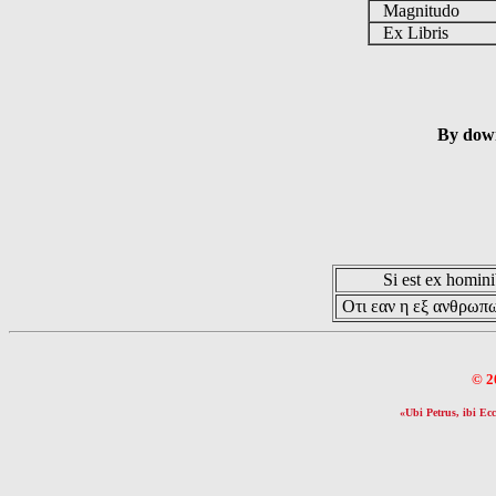
Magnitudo
Ex Libris
By down
Si est ex hominib
Οτι εαν η εξ ανθρωπω
© 2
«Ubi Petrus, ibi Ecc