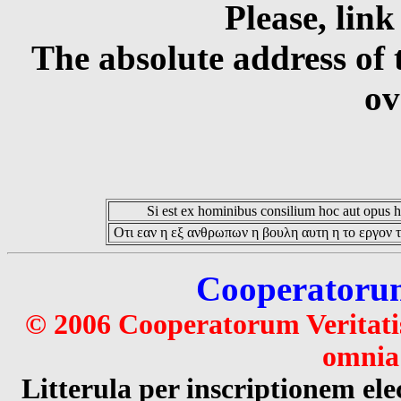
Please, link
The absolute address of 
ov
Si est ex hominibus consilium hoc aut opus hoc
Οτι εαν η εξ ανθρωπων η βουλη αυτη η το εργον τ
Cooperatorum 
© 2006 Cooperatorum Veritatis
omnia 
Litterula per inscriptionem 