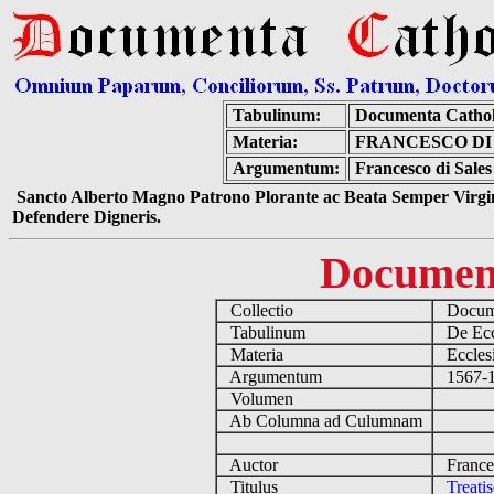
Tabulinum:
Documenta Catho
Materia:
FRANCESCO DI
Argumentum:
Francesco di Sales
Sancto Alberto Magno Patrono Plorante ac Beata Semper Virgin
Defendere Digneris.
Documen
Collectio
Docume
Tabulinum
De Eccl
Materia
Ecclesi
Argumentum
1567-16
Volumen
Ab Columna ad Culumnam
Auctor
Frances
Titulus
Treati