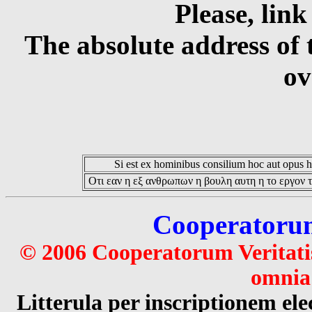
Please, link
The absolute address of 
ov
Si est ex hominibus consilium hoc aut opus hoc
Οτι εαν η εξ ανθρωπων η βουλη αυτη η το εργον τ
Cooperatorum 
© 2006 Cooperatorum Veritatis
omnia 
Litterula per inscriptionem 