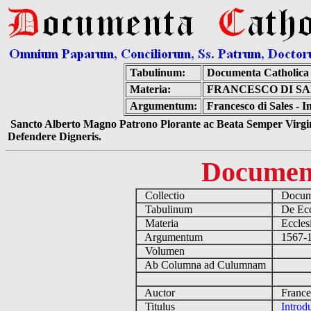
Tabulinum:
Documenta Catholica
Materia:
FRANCESCO DI SA
Argumentum:
Francesco di Sales - 
Sancto Alberto Magno Patrono Plorante ac Beata Semper Virgin
Defendere Digneris.
Documen
Collectio
Docume
Tabulinum
De Eccl
Materia
Ecclesi
Argumentum
1567-16
Volumen
Ab Columna ad Culumnam
Auctor
Frances
Titulus
Introd