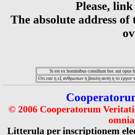
Please, link
The absolute address of 
ov
Si est ex hominibus consilium hoc aut opus hoc
Οτι εαν η εξ ανθρωπων η βουλη αυτη η το εργον τ
Cooperatorum 
© 2006 Cooperatorum Veritatis
omnia 
Litterula per inscriptionem 