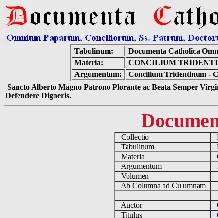
Tabulinum:
Documenta Catholica Omn
Materia:
CONCILIUM TRIDENTI
Argumentum:
Concilium Tridentinum - Ca
Sancto Alberto Magno Patrono Plorante ac Beata Semper Virgin
Defendere Digneris.
Documen
Collectio
D
Tabulinum
De
Materia
C
Argumentum
15
Volumen
Ab Columna ad Culumnam
Auctor
Co
Titulus