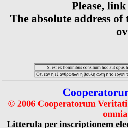
Please, link
The absolute address of 
ov
Si est ex hominibus consilium hoc aut opus hoc
Οτι εαν η εξ ανθρωπων η βουλη αυτη η το εργον τ
Cooperatorum 
© 2006 Cooperatorum Veritatis
omnia 
Litterula per inscriptionem 