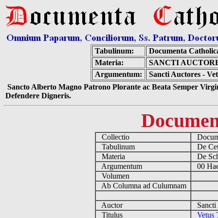
Tabulinum:
Documenta Catholic
Materia:
SANCTI AUCTOR
Argumentum:
Sancti Auctores - Ve
Sancto Alberto Magno Patrono Plorante ac Beata Semper Virgin
Defendere Digneris.
Documen
Collectio
Docume
Tabulinum
De Cete
Materia
De Sch
Argumentum
00 Haer
Volumen
Ab Columna ad Culumnam
Auctor
Sancti 
Titulus
Vetus 