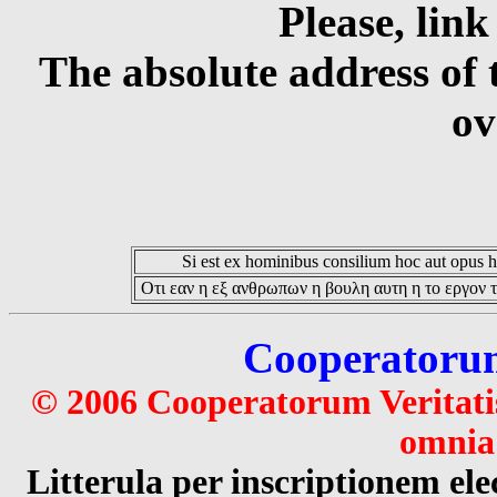
Please, link
The absolute address of 
ov
Si est ex hominibus consilium hoc aut opus hoc
Οτι εαν η εξ ανθρωπων η βουλη αυτη η το εργον τ
Cooperatorum 
© 2006 Cooperatorum Veritatis
omnia 
Litterula per inscriptionem 