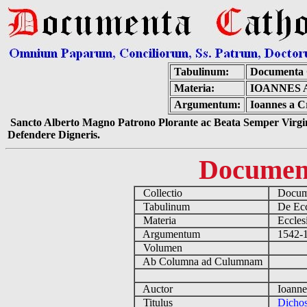
Tabulinum:
Documenta 
Materia:
IOANNES 
Argumentum:
Ioannes a C
Sancto Alberto Magno Patrono Plorante ac Beata Semper Virgin
Defendere Digneris.
Documen
Collectio
Docume
Tabulinum
De Eccl
Materia
Ecclesi
Argumentum
1542-15
Volumen
Ab Columna ad Culumnam
Auctor
Ioannes
Titulus
Dicho