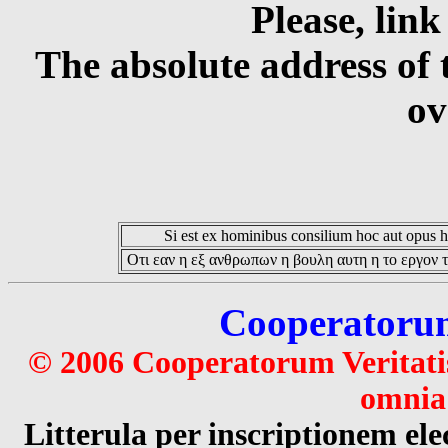
Please, link
The absolute address of 
ov
Si est ex hominibus consilium hoc aut opus hoc
Οτι εαν η εξ ανθρωπων η βουλη αυτη η το εργον τ
Cooperatorum 
© 2006 Cooperatorum Veritatis
omnia 
Litterula per inscriptionem 