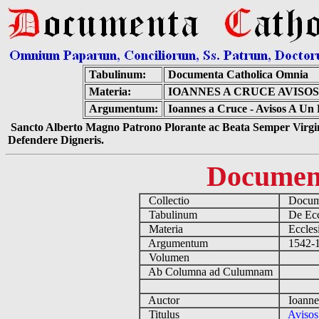
Tabulinum:
Documenta Catholica Omnia
Materia:
IOANNES A CRUCE AVISO
Argumentum:
Ioannes a Cruce - Avisos A Un 
Sancto Alberto Magno Patrono Plorante ac Beata Semper Virgin
Defendere Digneris.
Documen
Collectio
Docume
Tabulinum
De Eccl
Materia
Ecclesi
Argumentum
1542-15
Volumen
Ab Columna ad Culumnam
Auctor
Ioannes
Titulus
Avisos