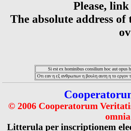
Please, link
The absolute address of 
ov
Si est ex hominibus consilium hoc aut opus hoc
Οτι εαν η εξ ανθρωπων η βουλη αυτη η το εργον τ
Cooperatorum 
© 2006 Cooperatorum Veritatis
omnia 
Litterula per inscriptionem 