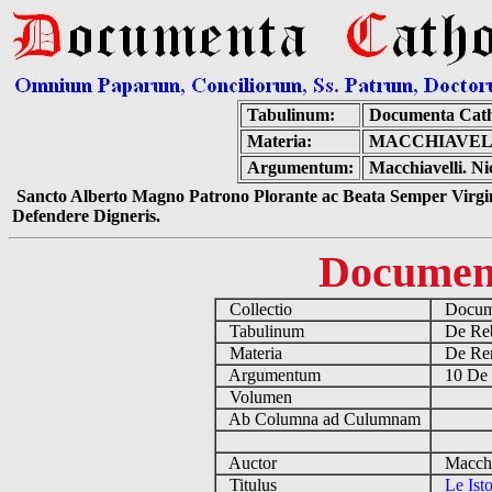
Tabulinum:
Documenta Cath
Materia:
MACCHIAVELL
Argumentum:
Macchiavelli. Ni
Sancto Alberto Magno Patrono Plorante ac Beata Semper Virgin
Defendere Digneris.
Documen
Collectio
Docume
Tabulinum
De Reb
Materia
De Rena
Argumentum
10 De 
Volumen
Ab Columna ad Culumnam
Auctor
Macchia
Titulus
Le Isto