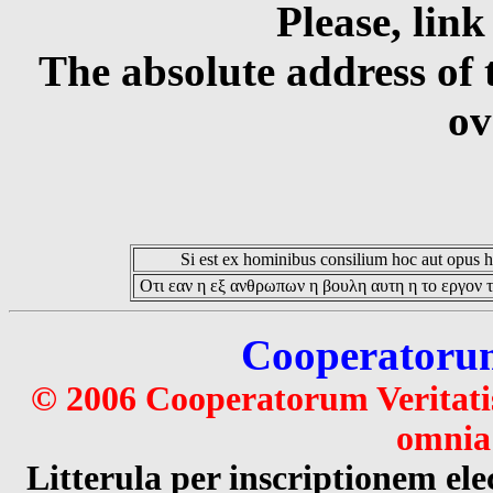
Please, link
The absolute address of 
ov
Si est ex hominibus consilium hoc aut opus hoc
Οτι εαν η εξ ανθρωπων η βουλη αυτη η το εργον τ
Cooperatorum 
© 2006 Cooperatorum Veritatis
omnia 
Litterula per inscriptionem 