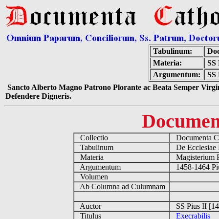
Tabulinum:
Doc
Materia:
SS
Argumentum:
SS 
Sancto Alberto Magno Patrono Plorante ac Beata Semper Virgin
Defendere Digneris.
Documen
Collectio
Documenta Ca
Tabulinum
De Ecclesiae 
Materia
Magisterium 
Argumentum
1458-1464 Pi
Volumen
Ab Columna ad Culumnam
Auctor
SS Pius II [1
Titulus
Execrabilis