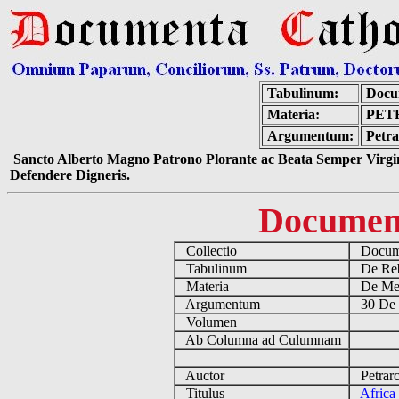
Tabulinum:
Docu
Materia:
PET
Argumentum:
Petra
Sancto Alberto Magno Patrono Plorante ac Beata Semper Virgin
Defendere Digneris.
Documen
Collectio
Docume
Tabulinum
De Reb
Materia
De Medi
Argumentum
30 De 
Volumen
Ab Columna ad Culumnam
Auctor
Petrarc
Titulus
Africa