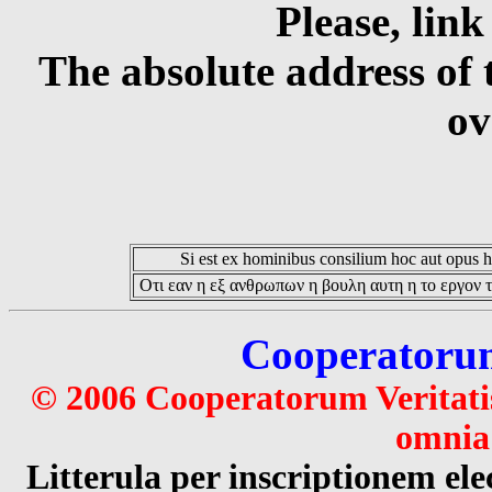
Please, link
The absolute address of 
ov
Si est ex hominibus consilium hoc aut opus hoc
Οτι εαν η εξ ανθρωπων η βουλη αυτη η το εργον τ
Cooperatorum 
© 2006 Cooperatorum Veritatis
omnia 
Litterula per inscriptionem 