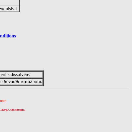
exquisivit
nditions
eritis dissolvere.
ου δυνασθε καταλυσαι.
tur.
Charge Apostolique
»