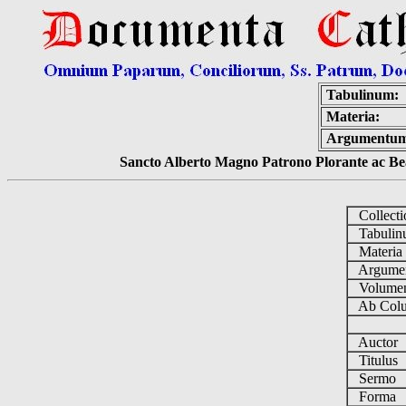
Tabulinum:
Materia:
Argumentum
Sancto Alberto Magno Patrono Plorante ac Bea
Collect
Tabuli
Materi
Argume
Volum
Ab Colu
Auctor
Titulus
Sermo
Forma