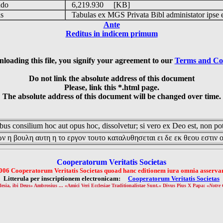
udo
6,219.930 [KB]
is
Tabulas ex MGS Privata Bibl administator ipse 
Ante
Reditus in indicem primum
loading this file, you signify your agreement to our
Terms and Co
Do not link the absolute address of this document
Please, link this *.html page.
The absolute address of this document will be changed over time.
us consilium hoc aut opus hoc, dissolvetur; si vero ex Deo est, non pot
ν η βουλη αυτη η το εργον τουτο καταλυθησεται ει δε εκ θεου εστιν 
Cooperatorum Veritatis Societas
006 Cooperatorum Veritatis Societas quoad hanc editionem iura omnia asservan
Litterula per inscriptionem electronicam:
Cooperatorum Veritatis Societas
lesia, ibi Deus» Ambrosius ... «Amici Veri Ecclesiae Traditionalistae Sunt.» Divus Pius X Papa: «
Notre 