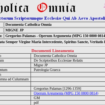
Documenta Catholica Omnia
MIGNE JP
:
Gregorius Palamas - Operum Argumenta (MPG 150 0800 0814)
ta Semper Virgine Maria Intercedente, Spiritus Sancte, Veritati
Documenti Lineamenta
io
Documenta Catholica Omnia
num
De Scriptoribus Ecclesiae Relatis
a
Migne JP
ntum
Patrologia Graeca
en
mna ad Culumnam
Gregorius Palamas [1296-1359]
Operum Argumenta (MPG 150 0800 0814)
GM
pdf