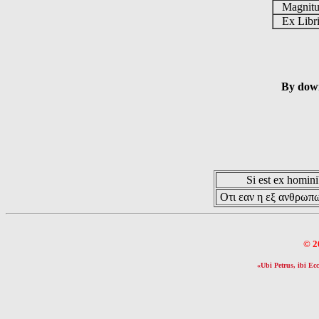
Magnit
Ex Libr
By down
Si est ex hominib
Οτι εαν η εξ ανθρωπω
© 2
«Ubi Petrus, ibi Ecc