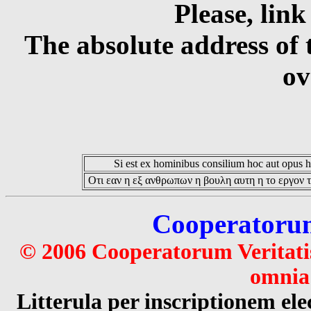
Please, link
The absolute address of 
ov
Si est ex hominibus consilium hoc aut opus hoc
Οτι εαν η εξ ανθρωπων η βουλη αυτη η το εργον τ
Cooperatorum 
© 2006 Cooperatorum Veritatis
omnia 
Litterula per inscriptionem 