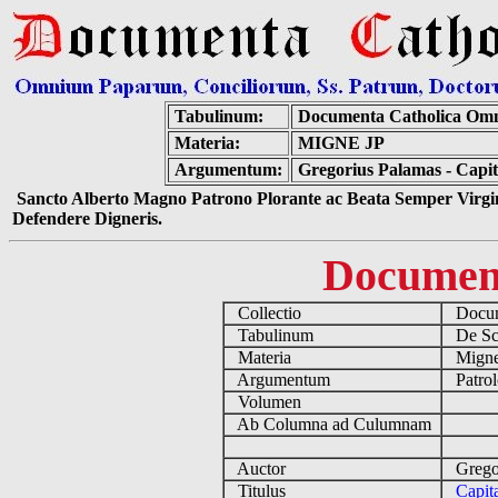
Tabulinum:
Documenta Catholica Om
Materia:
MIGNE JP
Argumentum:
Gregorius Palamas - Capi
Sancto Alberto Magno Patrono Plorante ac Beata Semper Virgin
Defendere Digneris.
Documen
Collectio
Docume
Tabulinum
De Scri
Materia
Migne
Argumentum
Patrol
Volumen
Ab Columna ad Culumnam
Auctor
Gregor
Titulus
Capit