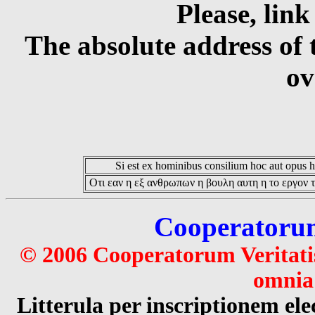
Please, link
The absolute address of 
ov
Si est ex hominibus consilium hoc aut opus hoc
Οτι εαν η εξ ανθρωπων η βουλη αυτη η το εργον τ
Cooperatorum 
© 2006 Cooperatorum Veritatis
omnia 
Litterula per inscriptionem 