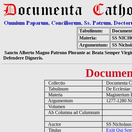
Tabulinum:
Document
Materia:
SS NICH
Argumentum:
SS Nichola
Sancto Alberto Magno Patrono Plorante ac Beata Semper Virgin
Defendere Digneris.
Documen
Collectio
Documenta Ca
Tabulinum
De Ecclesiae 
Materia
Magisterium 
Argumentum
1277-1280 Nic
Volumen
Ab Columna ad Culumnam
Auctor
SS Nicholaus 
Titulus
Exiit Qui Sem