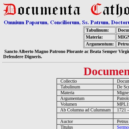
Tabulinum:
Docum
Materia:
MIGN
Argumentum:
Petru
Sancto Alberto Magno Patrono Plorante ac Beata Semper Virgin
Defendere Digneris.
Documen
Collectio
Docume
Tabulinum
De Scri
Materia
Migne
Argumentum
Patrolo
Volumen
MPL1
Ab Columna ad Culumnam
1721 -
Auctor
Petrus 
Titulus
Sermo