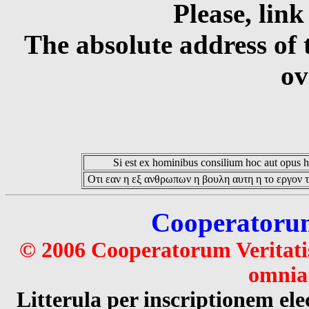
Please, link
The absolute address of 
ov
Si est ex hominibus consilium hoc aut opus hoc
Οτι εαν η εξ ανθρωπων η βουλη αυτη η το εργον τ
Cooperatorum 
© 2006 Cooperatorum Veritatis
omnia 
Litterula per inscriptionem 