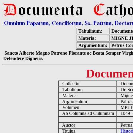
Tabulinum:
Documenta
Materia:
MIGNE J
Argumentum:
Petrus Com
Sancto Alberto Magno Patrono Plorante ac Beata Semper Virgin
Defendere Digneris.
Documen
Collectio
Docume
Tabulinum
De Scri
Materia
Migne
Argumentum
Patrolo
Volumen
MPL1
Ab Columna ad Culumnam
1049 -
Auctor
Petrus 
Titulus
Histor