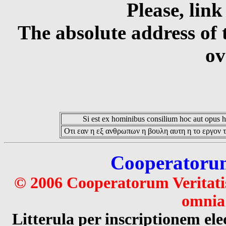
Please, link
The absolute address of 
ov
Si est ex hominibus consilium hoc aut opus hoc
Οτι εαν η εξ ανθρωπων η βουλη αυτη η το εργον τ
Cooperatorum 
© 2006 Cooperatorum Veritatis
omnia 
Litterula per inscriptionem 