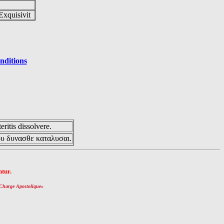
Exquisivit
nditions
eritis dissolvere.
ου δυνασθε καταλυσαι.
tur.
Charge Apostolique
»