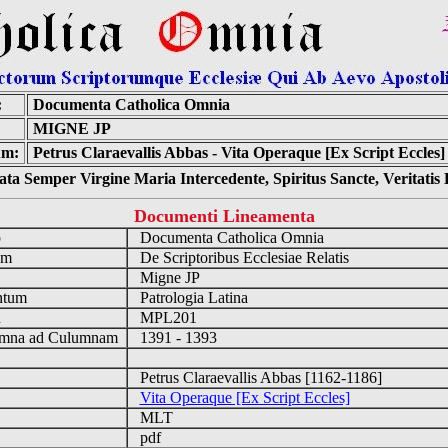
:
Documenta Catholica Omnia
MIGNE JP
um:
Petrus Claraevallis Abbas - Vita Operaque [Ex Script Eccles]
ta Semper Virgine Maria Intercedente, Spiritus Sancte, Veritati
Documenti Lineamenta
o
Documenta Catholica Omnia
um
De Scriptoribus Ecclesiae Relatis
Migne JP
ntum
Patrologia Latina
n
MPL201
mna ad Culumnam
1391 - 1393
Petrus Claraevallis Abbas [1162-1186]
Vita Operaque [Ex Script Eccles]
MLT
pdf