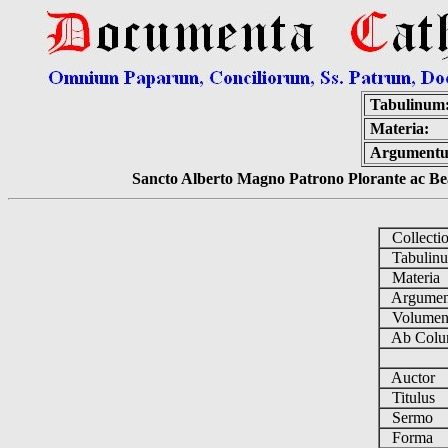
Tabulinum
Materia:
Argument
Sancto Alberto Magno Patrono Plorante ac Bea
Collecti
Tabulin
Materia
Argume
Volume
Ab Colu
Auctor
Titulus
Sermo
Forma