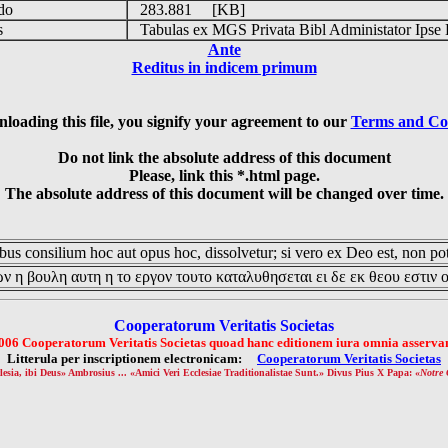
udo
283.881 [KB]
is
Tabulas ex MGS Privata Bibl Administator Ipse 
Ante
Reditus in indicem primum
loading this file, you signify your agreement to our
Terms and Co
Do not link the absolute address of this document
Please, link this *.html page.
The absolute address of this document will be changed over time.
us consilium hoc aut opus hoc, dissolvetur; si vero ex Deo est, non pot
ν η βουλη αυτη η το εργον τουτο καταλυθησεται ει δε εκ θεου εστιν 
Cooperatorum Veritatis Societas
006 Cooperatorum Veritatis Societas quoad hanc editionem iura omnia asservan
Litterula per inscriptionem electronicam:
Cooperatorum Veritatis Societas
lesia, ibi Deus» Ambrosius ... «Amici Veri Ecclesiae Traditionalistae Sunt.» Divus Pius X Papa: «
Notre 