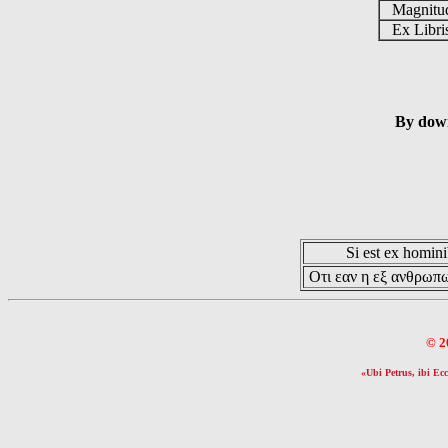
Magnit
Ex Libr
By down
Si est ex hominib
Οτι εαν η εξ ανθρωπω
© 2
«Ubi Petrus, ibi Ecc