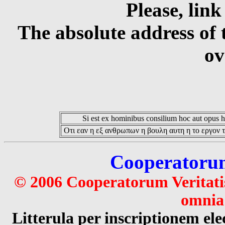
Please, link
The absolute address of 
ov
Si est ex hominibus consilium hoc aut opus hoc
Οτι εαν η εξ ανθρωπων η βουλη αυτη η το εργον τ
Cooperatorum 
© 2006 Cooperatorum Veritatis
omnia 
Litterula per inscriptionem 