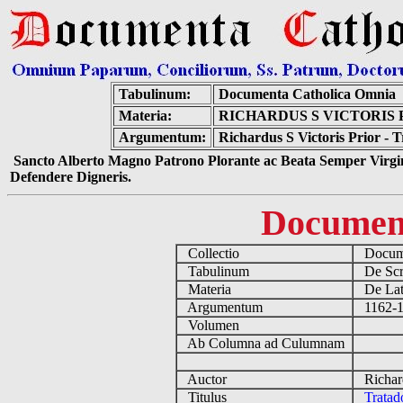
Tabulinum:
Documenta Catholica Omnia
Materia:
RICHARDUS S VICTORIS 
Argumentum:
Richardus S Victoris Prior - 
Sancto Alberto Magno Patrono Plorante ac Beata Semper Virgin
Defendere Digneris.
Documen
Collectio
Docume
Tabulinum
De Scri
Materia
De Lati
Argumentum
1162-11
Volumen
Ab Columna ad Culumnam
Auctor
Richard
Titulus
Tratad