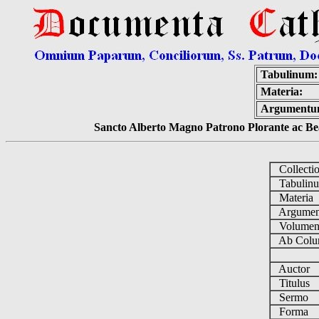
Tabulinum:
Materia:
Argumentu
Sancto Alberto Magno Patrono Plorante ac Bea
Collecti
Tabulin
Materia
Argume
Volume
Ab Colu
Auctor
Titulus
Sermo
Forma