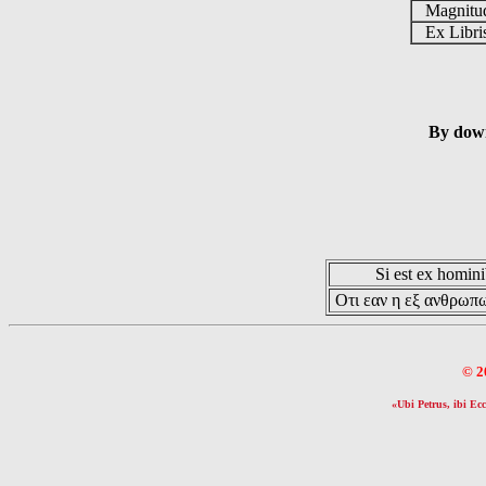
Magnit
Ex Libr
By down
Si est ex hominib
Οτι εαν η εξ ανθρωπω
© 2
«Ubi Petrus, ibi Ecc