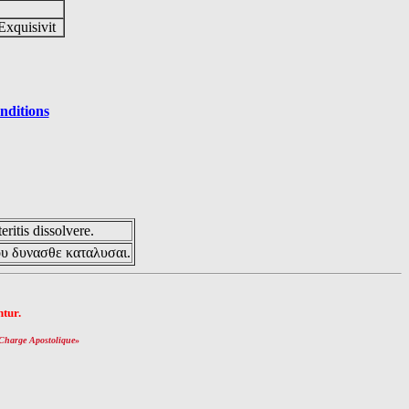
Exquisivit
nditions
eritis dissolvere.
ου δυνασθε καταλυσαι.
tur.
Charge Apostolique
»