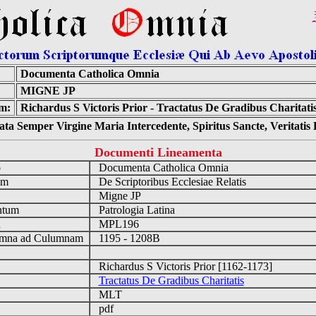
Documenta Catholica Omnia
MIGNE JP
m:
Richardus S Victoris Prior - Tractatus De Gradibus Charitatis
ta Semper Virgine Maria Intercedente, Spiritus Sancte, Veritati
Documenti Lineamenta
o
Documenta Catholica Omnia
um
De Scriptoribus Ecclesiae Relatis
Migne JP
ntum
Patrologia Latina
n
MPL196
mna ad Culumnam
1195 - 1208B
Richardus S Victoris Prior [1162-1173]
Tractatus De Gradibus Charitatis
MLT
pdf