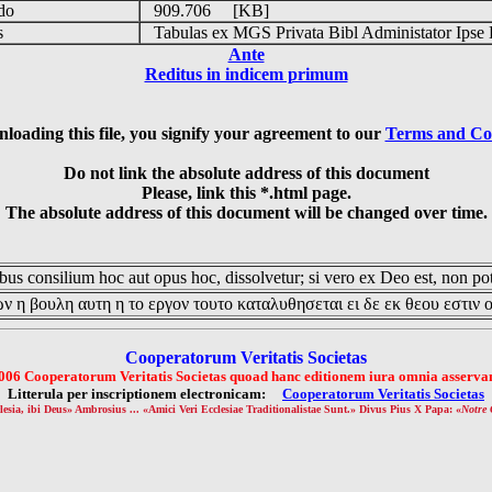
udo
909.706 [KB]
is
Tabulas ex MGS Privata Bibl Administator Ipse 
Ante
Reditus in indicem primum
loading this file, you signify your agreement to our
Terms and Co
Do not link the absolute address of this document
Please, link this *.html page.
The absolute address of this document will be changed over time.
us consilium hoc aut opus hoc, dissolvetur; si vero ex Deo est, non pot
ν η βουλη αυτη η το εργον τουτο καταλυθησεται ει δε εκ θεου εστιν 
Cooperatorum Veritatis Societas
006 Cooperatorum Veritatis Societas quoad hanc editionem iura omnia asservan
Litterula per inscriptionem electronicam:
Cooperatorum Veritatis Societas
lesia, ibi Deus» Ambrosius ... «Amici Veri Ecclesiae Traditionalistae Sunt.» Divus Pius X Papa: «
Notre 