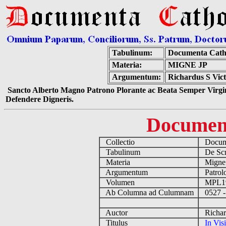
Tabulinum:
Documenta Cath
Materia:
MIGNE JP
Argumentum:
Richardus S Victo
Sancto Alberto Magno Patrono Plorante ac Beata Semper Virgin
Defendere Digneris.
Documen
Collectio
Docume
Tabulinum
De Scri
Materia
Migne
Argumentum
Patrolo
Volumen
MPL1
Ab Columna ad Culumnam
0527 -
Auctor
Richard
Titulus
In Vis