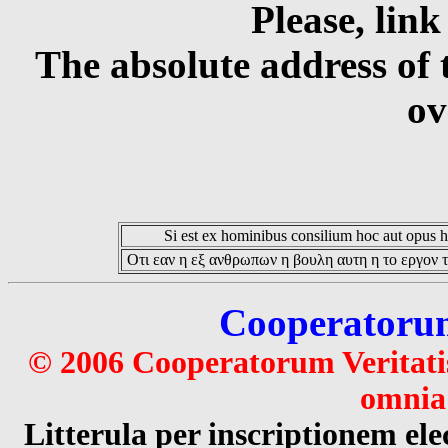
Please, link
The absolute address of 
ov
Si est ex hominibus consilium hoc aut opus hoc
Οτι εαν η εξ ανθρωπων η βουλη αυτη η το εργον τ
Cooperatorum 
© 2006 Cooperatorum Veritatis
omnia 
Litterula per inscriptionem 